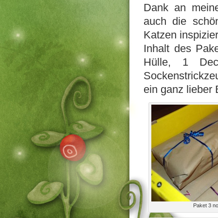
Dank an meine
auch die schön
Katzen inspizie
Inhalt des Pak
Hülle, 1 Dec
Sockenstrickze
ein ganz lieber 
Paket 3 n