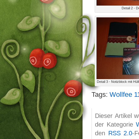
Detail 2 -
Detail 3 - Notizblock mit Hül
Tags:
Wollfee 1
Dieser Artikel 
der Kategorie
W
den
RSS 2.0
-F