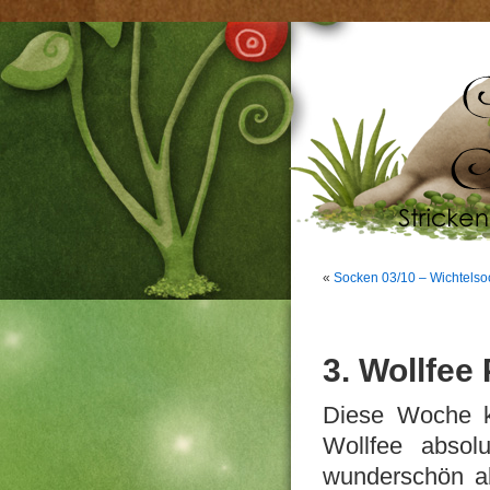
«
Socken 03/10 – Wichtels
3. Wollfee
Diese Woche k
Wollfee absol
wunderschön ab