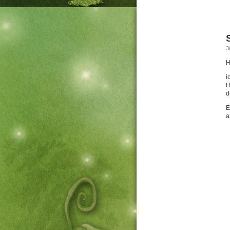
3
H
i
H
d
E
a