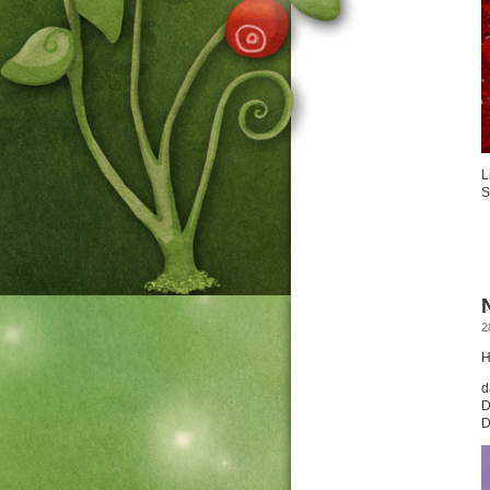
L
S
2
H
d
D
D