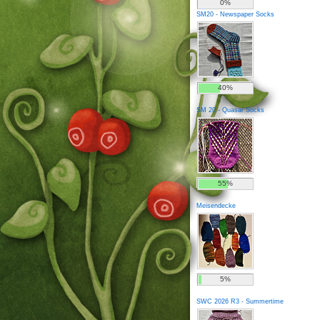
0%
SM20 - Newspaper Socks
40%
SM 20 - Quasar Socks
55%
Meisendecke
5%
SWC 2026 R3 - Summertime