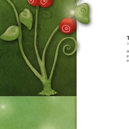
1
H
e
m