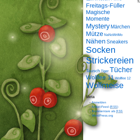
f
Freitags-Füller
Magische
Momente
Mystery
Märchen
Mütze
NaNoWriMo
Nähen
Sneakers
Socken
Strickereien
Tücher
Tausch
Tiger
Wollfee 11
Wollfee 12
Wollmeise
Meta
Anmelden
Artikel-Feed (
)
RSS
Kommentare als
RSS
WordPress.org