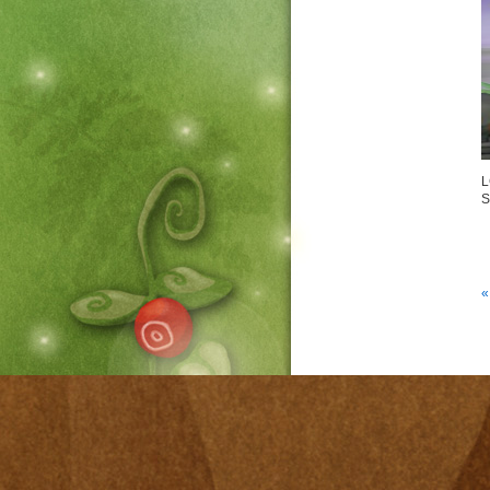
L
S
«