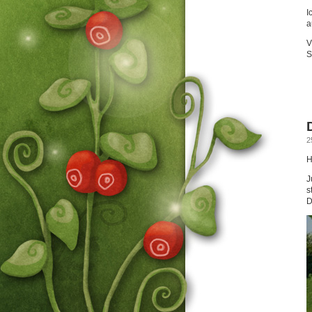
I
a
V
S
2
H
J
s
D