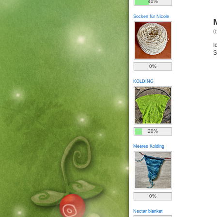
40%
Socken für Nicole
0
I
S
0%
KOLDING
20%
Meeres Kolding
0%
Nectar blanket