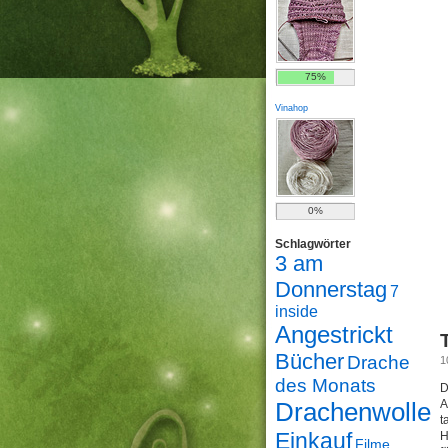
75%
Vinahop
0%
Schlagwörter
3 am
Donnerstag
7
inside
Angestrickt
Bücher
Drache
1
des Monats
D
Drachenwolle
A
t
Einkauf
H
Filme