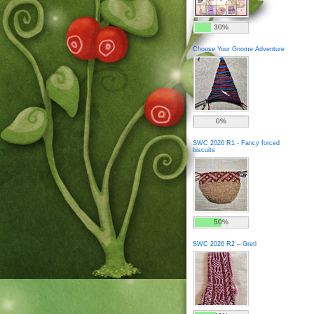
30%
Choose Your Gnome Adventure
0%
SWC 2026 R1 - Fancy forced
biscuits
50%
SWC 2026 R2 – Gretl