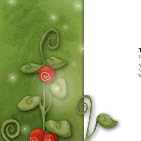
1
N
f
w