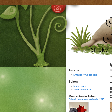
1
Amazon
Amazon-Wunschliste
M
Seiten
w
Impressum
E
Wichtelaktionen
F
Momentan in Arbeit
Z
Bobbelchen Adventskalender 2025