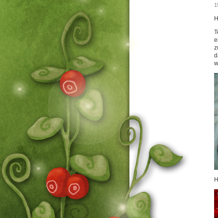
1
H
T
e
z
d
w
H