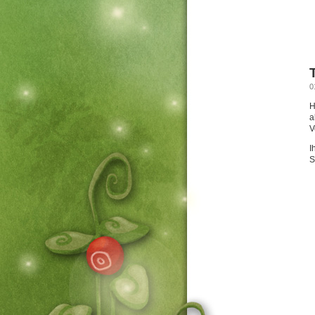
0
H
a
V
I
S