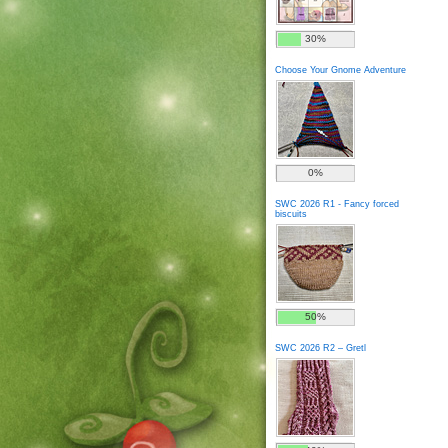
30%
Choose Your Gnome Adventure
0%
SWC 2026 R1 - Fancy forced
biscuits
50%
SWC 2026 R2 – Gretl