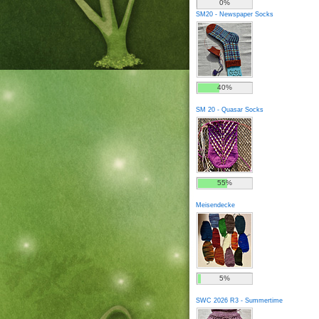
0%
SM20 - Newspaper Socks
40%
SM 20 - Quasar Socks
55%
Meisendecke
5%
SWC 2026 R3 - Summertime