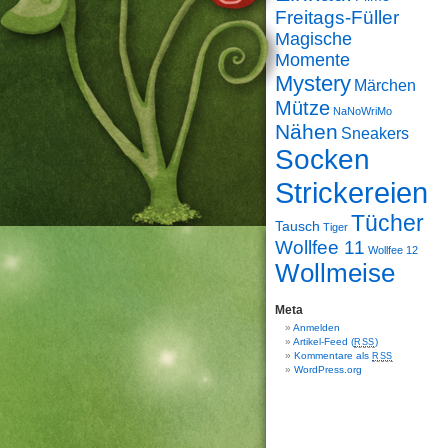
Freitags-Füller
Magische
Momente
Mystery
Märchen
Mütze
NaNoWriMo
Nähen
Sneakers
Socken
Strickereien
Tücher
Tausch
Tiger
Wollfee 11
Wollfee 12
Wollmeise
Meta
Anmelden
Artikel-Feed (
)
RSS
Kommentare als
RSS
WordPress.org