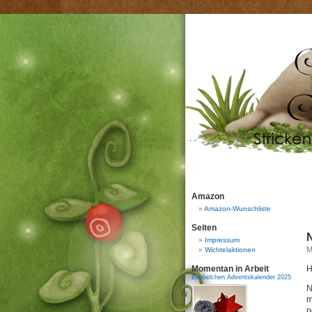
Amazon
Amazon-Wunschliste
Seiten
Impressum
M
Wichtelaktionen
Momentan in Arbeit
H
Bobbelchen Adventskalender 2025
N
m
p