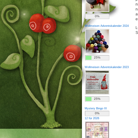
n
n
a
0%
e
Wollmeisen Adventskalender 2024
L
S
25%
Wollmeisen Adventskalender 2023
25%
Mystery Bingo III
0%
12 für 2026