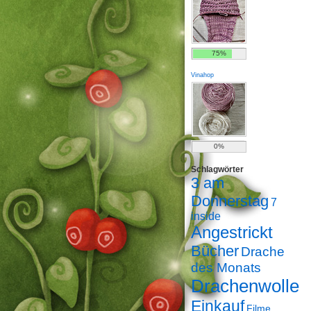
75%
Vinahop
0%
Schlagwörter
3 am
Donnerstag
7
inside
Angestrickt
Bücher
Drache
des Monats
Drachenwolle
Einkauf
Filme