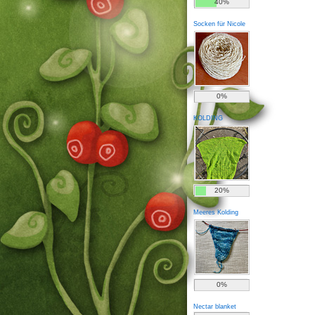
40%
Socken für Nicole
0%
KOLDING
20%
Meeres Kolding
0%
Nectar blanket