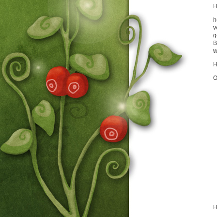
H
h
v
g
B
w
H
O
H