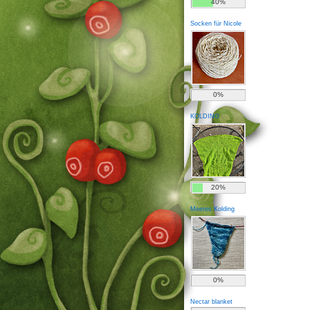
40%
Socken für Nicole
0%
KOLDING
20%
Meeres Kolding
0%
Nectar blanket