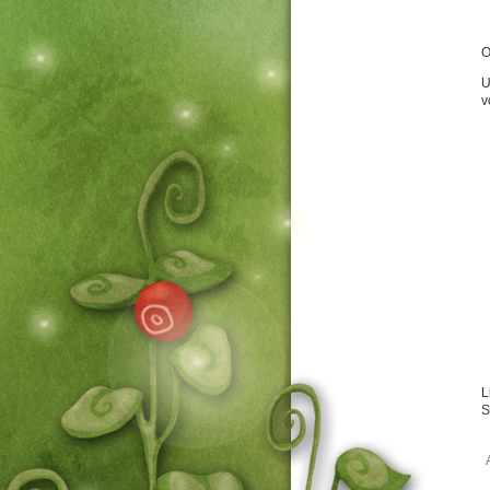
O
U
v
L
S