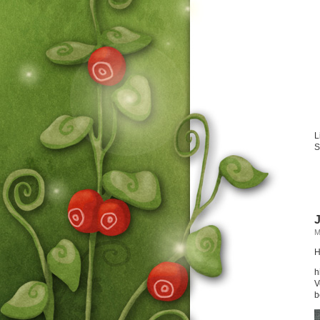
L
S
M
H
h
V
b