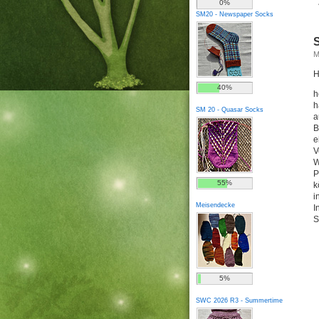
0%
SM20 - Newspaper Socks
M
H
40%
h
h
SM 20 - Quasar Socks
a
B
e
V
W
P
55%
k
i
Meisendecke
I
S
5%
SWC 2026 R3 - Summertime