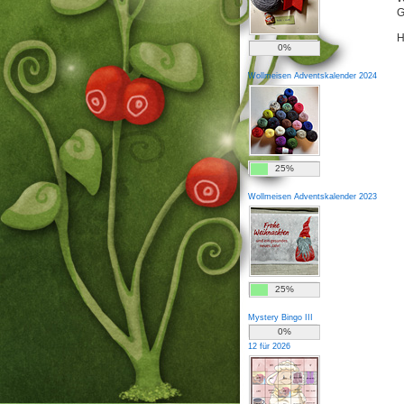
G
H
0%
Wollmeisen Adventskalender 2024
25%
Wollmeisen Adventskalender 2023
25%
Mystery Bingo III
0%
12 für 2026