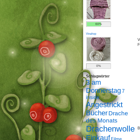
60%
Vinahop
V
F
0%
Schlagwörter
3 am
Donnerstag
7
inside
Angestrickt
Bücher
Drache
des Monats
Drachenwolle
B
Einkauf
Filme