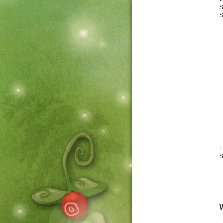
S
S
L
S
F