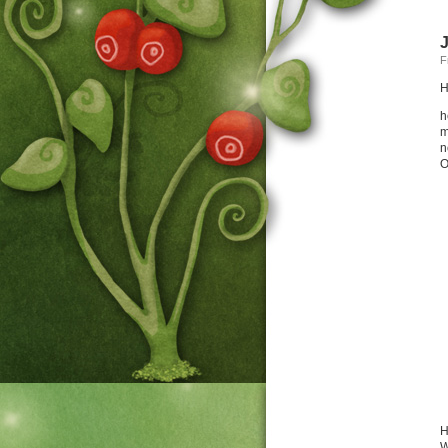
J
F
H
h
m
n
O
H
W