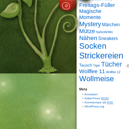
Freitags-Füller
Magische
Momente
Mystery
Märchen
Mütze
NaNoWriMo
Nähen
Sneakers
Socken
Strickereien
Tücher
Tausch
Tiger
O
Wollfee 11
Wollfee 12
Wollmeise
Meta
Anmelden
Artikel-Feed (
)
RSS
Kommentare als
RSS
WordPress.org