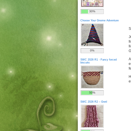
30%
Choose Your Gnome Adventure
S
J
M
M
0%
G
A
SWC 2026 R1 - Fancy forced
biscuits
e
f
H
e
50%
SWC 2026 R2 – Gretl