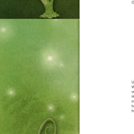
O
U
W
v
H
m
h
h