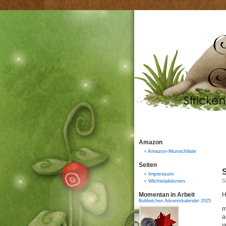
Amazon
Amazon-Wunschliste
Seiten
Impressum
S
Wichtelaktionen
Momentan in Arbeit
H
Bobbelchen Adventskalender 2025
m
a
v