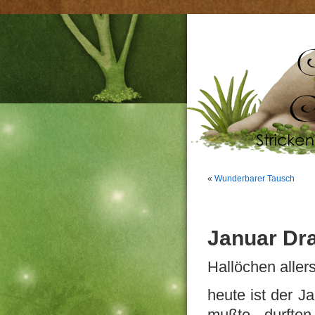
«
Wunderbarer Tausch
Januar Dra
Hallöchen allers
heute ist der Ja
mußte, durften