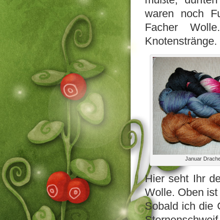
waren noch Fu
Facher Wolle
Knotenstränge.
Januar Drache
Hier seht Ihr 
Wolle. Oben ist
Sobald ich die 
Sternenschweif 