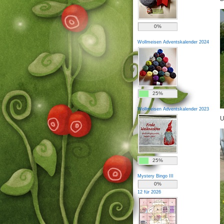
0%
Wollmeisen Adventskalender 2024
25%
Wollmeisen Adventskalender 2023
U
25%
Mystery Bingo III
0%
12 für 2026