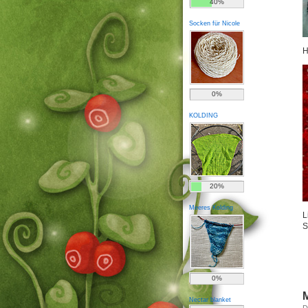
40%
Socken für Nicole
H
0%
KOLDING
20%
Meeres Kolding
L
S
0%
Nectar blanket