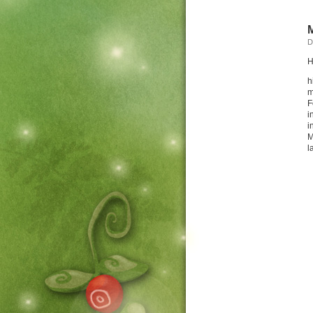
M
D
H
h
m
F
i
i
M
l