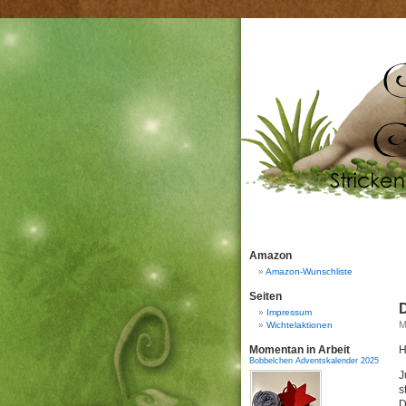
Amazon
Amazon-Wunschliste
Seiten
D
Impressum
M
Wichtelaktionen
Momentan in Arbeit
H
Bobbelchen Adventskalender 2025
J
s
D