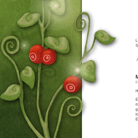
L
S
M
F
H
E
m
g
i
E