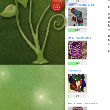
D
0%
SM20 - Newspaper Socks
H
e
r
n
f
w
40%
B
SM 20 - Quasar Socks
M
e
D
55%
Meisendecke
5%
SWC 2026 R3 - Summertime