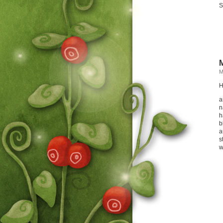
S
M
M
H
a
n
h
b
a
s
w