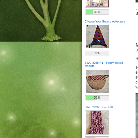
L
30%
S
Choose Your Gnome Adventure
M
D
0%
H
SWC 2026 R1 - Fancy forced
biscuits
T
e
z
d
w
50%
SWC 2026 R2 – Gretl