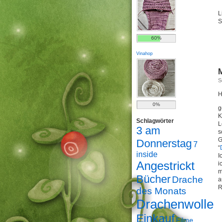
L
S
60%
Vinahop
M
S
H
0%
g
K
Schlagwörter
L
3 am
s
G
Donnerstag
7
“
inside
I
Angestrickt
i
m
Bücher
Drache
a
R
des Monats
Drachenwolle
Einkauf
Filme