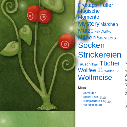
Freitags-Füller
Magische
Momente
Mystery
Märchen
Mütze
NaNoWriMo
Nähen
Sneakers
Socken
Strickereien
Tücher
S
Tausch
Tiger
Wollfee 11
Wollfee 12
M
Wollmeise
W
A
N
Meta
G
Anmelden
G
Artikel-Feed (
)
RSS
Kommentare als
RSS
L
WordPress.org
S