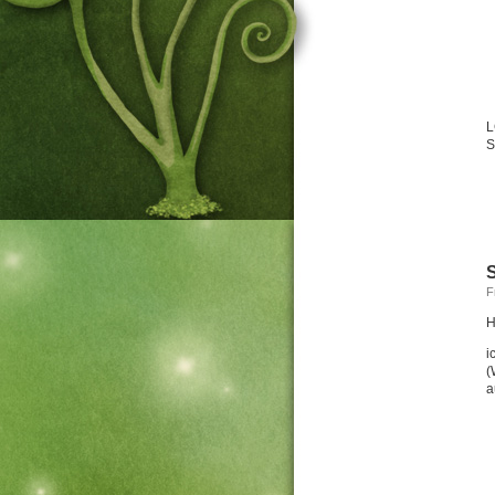
L
S
F
H
i
(
a