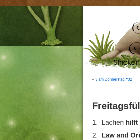
«
3 am Donnerstag #32
Freitagsfül
1. Lachen
hilf
2.
Law and Or