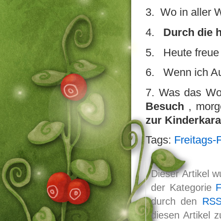
3. Wo in aller
4.
Durch die 
5. Heute freue
6. Wenn ich A
7. Was das Wo
Besuch
, morg
zur Kinderkar
Tags:
Freitags-F
Dieser Artikel 
der Kategorie
F
durch den
RSS
diesen Artikel 