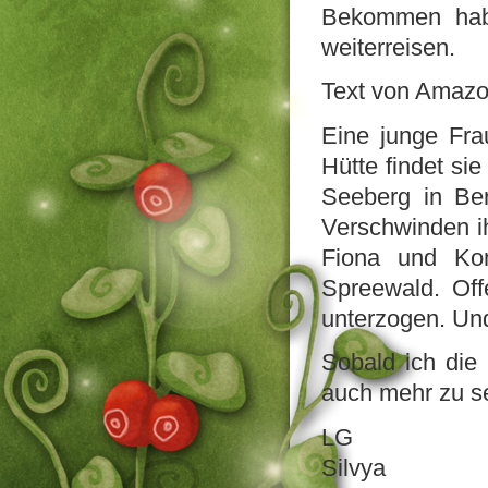
Bekommen hab
weiterreisen.
Text von Amazo
Eine junge Fra
Hütte findet sie
Seeberg in Ber
Verschwinden ih
Fiona und Ko
Spreewald. Off
unterzogen. Und
Sobald ich die
auch mehr zu 
LG
Silvya