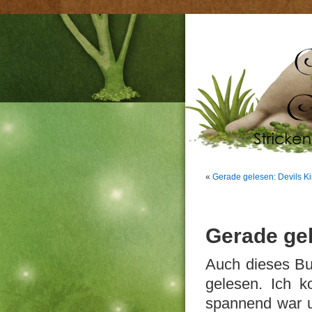
«
Gerade gelesen: Devils Ki
Gerade gel
Auch dieses B
gelesen. Ich k
spannend war u