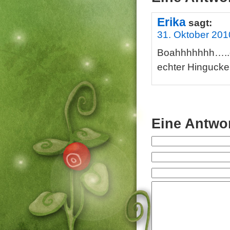
Erika
sagt:
31. Oktober 201
Boahhhhhhh…..
echter Hinguck
Eine Antwor