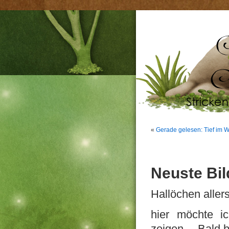
«
Gerade gelesen: Tief im 
Neuste Bil
Hallöchen allers
hier möchte i
zeigen… Bald bi