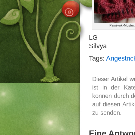
Pamiiyok-Muster, 
LG
Silvya
Tags:
Angestric
Dieser Artikel 
ist in der Ka
können durch 
auf diesen Arti
zu senden.
Eine Antwor