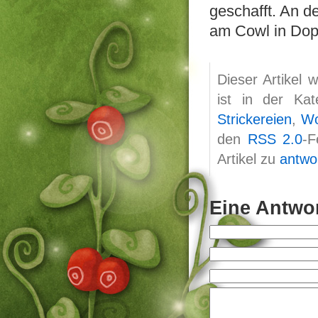
geschafft. An d
am Cowl in Dopp
Dieser Artikel
ist in der Ka
Strickereien
,
Wo
den
RSS 2.0
-F
Artikel zu
antwo
Eine Antwor