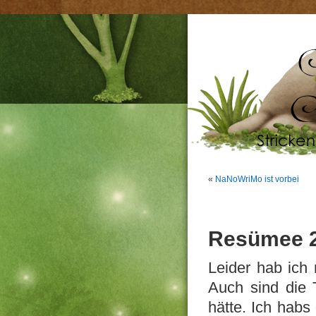
«
NaNoWriMo ist vorbei
Resümee 
Leider hab ich 
Auch sind die 
hätte. Ich hab