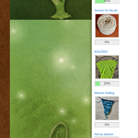
40%
Socken für Nicole
0%
KOLDING
20%
Meeres Kolding
0%
Nectar blanket