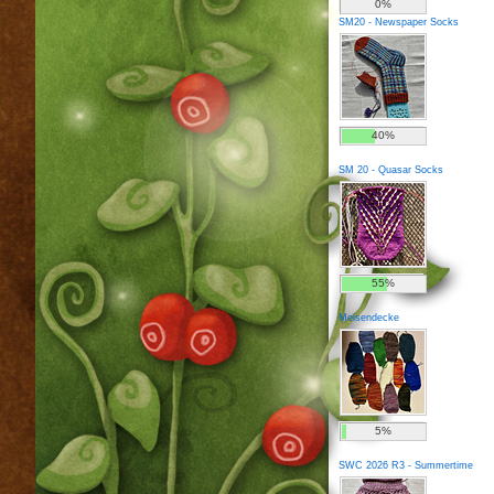
0%
SM20 - Newspaper Socks
40%
SM 20 - Quasar Socks
55%
Meisendecke
5%
SWC 2026 R3 - Summertime