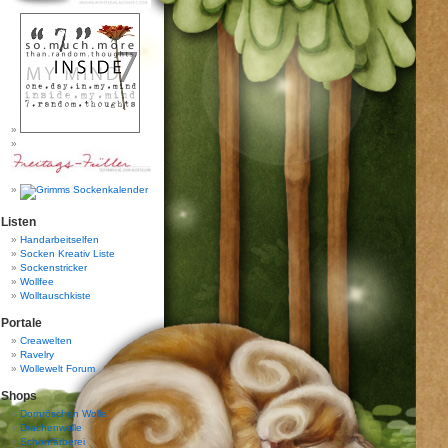
Listen
Handarbeitselfen
Socken Kreativ Liste
Sockenstricker
Wollfee
Wolltauschkiste
Portale
Creawelten
Ravelry
Wollewelt Forum
Shops
Dornröschen Wolle
Drachenwolle
Schönfärberei