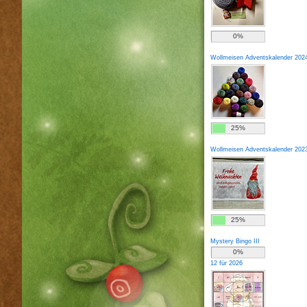
0%
Wollmeisen Adventskalender 202
25%
Wollmeisen Adventskalender 202
25%
Mystery Bingo III
0%
12 für 2026