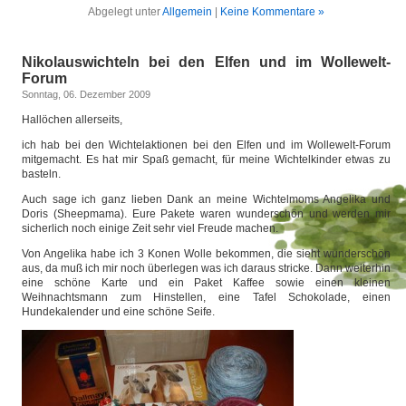
Abgelegt unter
Allgemein
|
Keine Kommentare »
Nikolauswichteln bei den Elfen und im Wollewelt-
Forum
Sonntag, 06. Dezember 2009
Hallöchen allerseits,
ich hab bei den Wichtelaktionen bei den Elfen und im Wollewelt-Forum
mitgemacht. Es hat mir Spaß gemacht, für meine Wichtelkinder etwas zu
basteln.
Auch sage ich ganz lieben Dank an meine Wichtelmoms Angelika und
Doris (Sheepmama). Eure Pakete waren wunderschön und werden mir
sicherlich noch einige Zeit sehr viel Freude machen.
Von Angelika habe ich 3 Konen Wolle bekommen, die sieht wunderschön
aus, da muß ich mir noch überlegen was ich daraus stricke. Dann weiterhin
eine schöne Karte und ein Paket Kaffee sowie einen kleinen
Weihnachtsmann zum Hinstellen, eine Tafel Schokolade, einen
Hundekalender und eine schöne Seife.