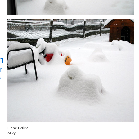
n
r
2
Liebe Grüße
Silvya