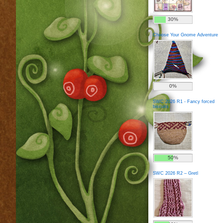
30%
Choose Your Gnome Adventure
0%
SWC 2026 R1 - Fancy forced
biscuits
50%
SWC 2026 R2 – Gretl