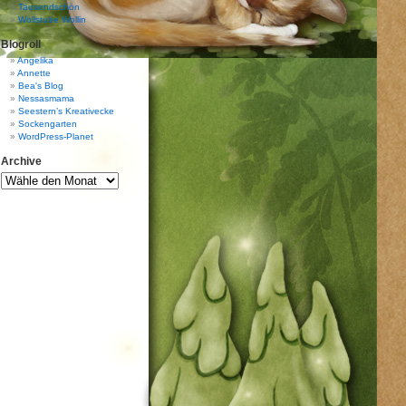
Tausendschön
Wollstube Wollin
Blogroll
Angelika
Annette
Bea's Blog
Nessasmama
Seestern’s Kreativecke
Sockengarten
WordPress-Planet
Archive