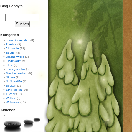
Blog Candy’s
Kategorien
3 am Donnerstag
(8)
7 inside
(3)
Allgemein
(18)
Bücher
(8)
Drachenwolle
(15)
Eingekauft
(5)
Filme
(2)
Freitags-Füller
(5)
Märchensocken
(6)
Nähen
(7)
NaNoWriMo
(1)
Socken
(17)
Strickereien
(26)
Tücher
(10)
Wollfee
(6)
Wollmeise
(13)
Aktionen