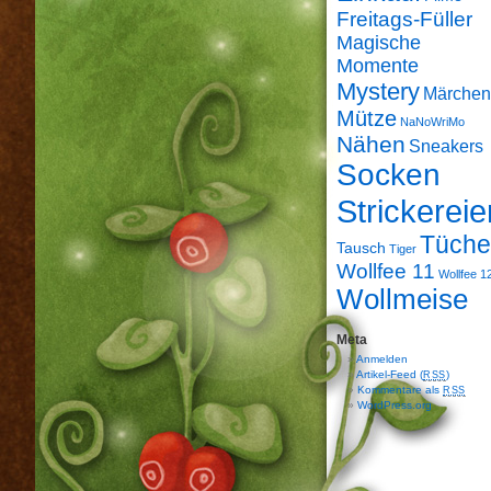
Freitags-Füller
Magische
Momente
Mystery
Märchen
Mütze
NaNoWriMo
Nähen
Sneakers
Socken
Strickereie
Tüche
Tausch
Tiger
Wollfee 11
Wollfee 1
Wollmeise
Meta
Anmelden
Artikel-Feed (
)
RSS
Kommentare als
RSS
WordPress.org