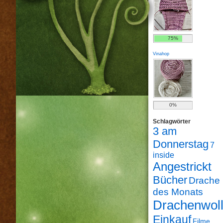
75%
Vinahop
0%
Schlagwörter
3 am
Donnerstag
7
inside
Angestrickt
Bücher
Drache
des Monats
Drachenwol
Einkauf
Filme