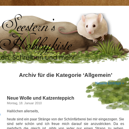
Archiv für die Kategorie ‘Allgemein’
Neuere Einträge »
Neue Wolle und Katzenteppich
Montag, 18. Januar 2010
Hallöchen allerseits,
5
heute sind ein paar Stränge von der Schönfärberei bei mir eingezogen. Sie
sind sehr schön und ich freue mich darauf sie anzustricken. Da es
mehrfach die gleich ist, gibts von jeder nur einen Strang zu sehen.