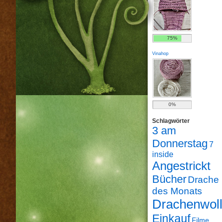
75%
Vinahop
0%
Schlagwörter
3 am
Donnerstag
7
inside
Angestrickt
Bücher
Drache
des Monats
Drachenwol
Einkauf
Filme