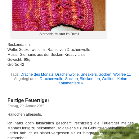
Sternanis Muster im Detail
Sockendaten:
Wolle: Sockenwolle mit Ramie von Drachenwolle
Muster Sternanis aus der Socken-Kreativ-Liste
Gewicht: 98g
Größe: 42
Tags:
Drache des Monats
,
Drachenwolle
,
Sneakers
,
Socken
,
Wollfee 11
Abgelegt unter
Drachenwolle
,
Socken
,
Strickereien
,
Wollfee
|
Keine
Kommentare »
Fertige Feuertiger
Freitag, 29. Januar 2010
Hallöchen allerseits,
ich habs doch tatsächlich geschafft, rechtzeitig die Feuertiger meines
Mannes fertig zu bekommen, so das er sie zum Geburtstag bekommen hat.
Leider hab ich es bisher vergessen sie zu fotographieren, aber das wird
nachgeholt.