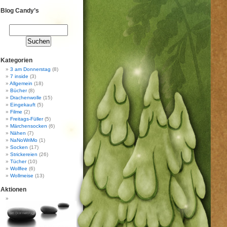
Blog Candy’s
Kategorien
3 am Donnerstag
(8)
7 inside
(3)
Allgemein
(18)
Bücher
(8)
Drachenwolle
(15)
Eingekauft
(5)
Filme
(2)
Freitags-Füller
(5)
Märchensocken
(6)
Nähen
(7)
NaNoWriMo
(1)
Socken
(17)
Strickereien
(26)
Tücher
(10)
Wollfee
(6)
Wollmeise
(13)
Aktionen