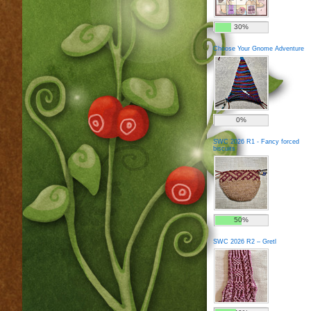
30%
Choose Your Gnome Adventure
0%
SWC 2026 R1 - Fancy forced
biscuits
50%
SWC 2026 R2 – Gretl