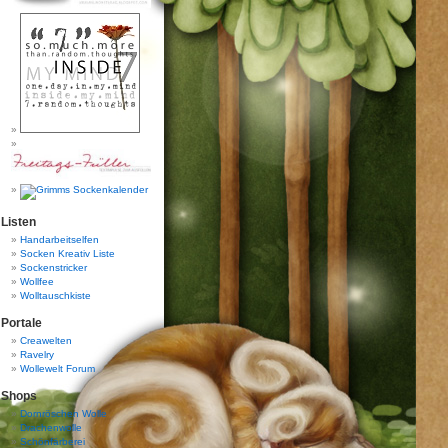
Listen
Handarbeitselfen
Socken Kreativ Liste
Sockenstricker
Wollfee
Wolltauschkiste
Portale
Creawelten
Ravelry
Wollewelt Forum
Shops
Dornröschen Wolle
Drachenwolle
Schönfärberei