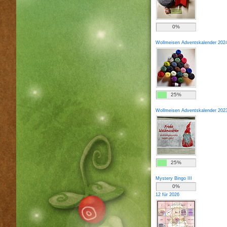
0%
Wollmeisen Adventskalender 202
25%
Wollmeisen Adventskalender 202
25%
Mystery Bingo III
0%
12 für 2026