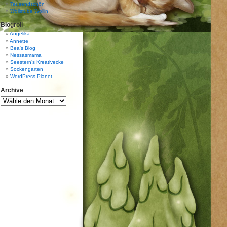
Tausendschön
Wollstube Wollin
Blogroll
Angelika
Annette
Bea's Blog
Nessasmama
Seestern’s Kreativecke
Sockengarten
WordPress-Planet
Archive