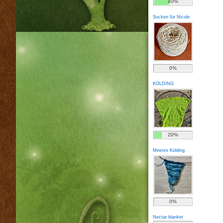
40%
Socken für Nicole
0%
KOLDING
20%
Meeres Kolding
0%
Nectar blanket