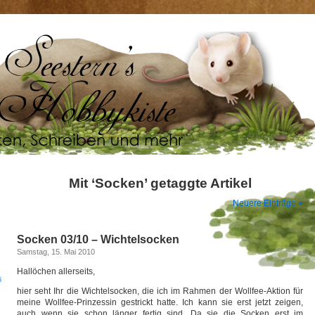
Mit ‘Socken’ getaggte Artikel
Neuere Einträge »
Socken 03/10 – Wichtelsocken
Samstag, 15. Mai 2010
Hallöchen allerseits,
5
hier seht Ihr die Wichtelsocken, die ich im Rahmen der Wollfee-Aktion für
meine Wollfee-Prinzessin gestrickt hatte. Ich kann sie erst jetzt zeigen,
auch wenn sie schon länger fertig sind. Da sie die Socken erst im