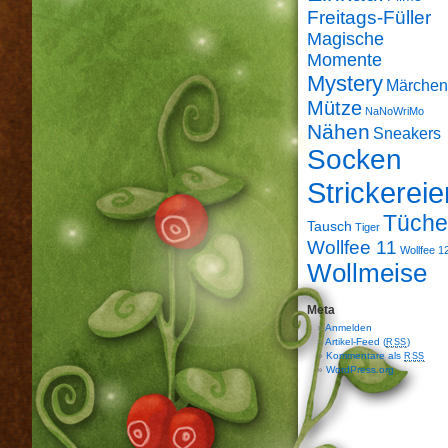
Freitags-Füller
Magische
Momente
Mystery
Märchen
Mütze
NaNoWriMo
Nähen
Sneakers
Socken
Strickereie
Tüche
Tausch
Tiger
Wollfee 11
Wollfee 1
Wollmeise
Meta
Anmelden
Artikel-Feed (
)
RSS
Kommentare als
RSS
WordPress.org