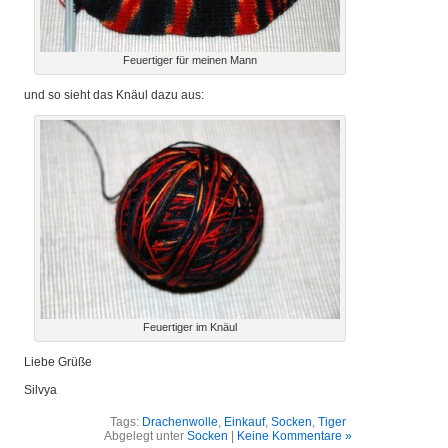
Feuertiger für meinen Mann
und so sieht das Knäul dazu aus:
Feuertiger im Knäul
Liebe Grüße
Silvya
Tags:
Drachenwolle
,
Einkauf
,
Socken
,
Tiger
Abgelegt unter
Socken
|
Keine Kommentare »