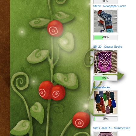
0%
SM20 - Newspaper Socks
40%
SM 20 - Quasar Socks
55%
Meisendecke
5%
SWC 2026 R3 - Summertime